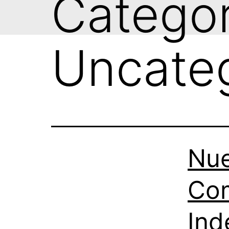
Categor
Uncate
Nue
Com
Ind