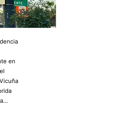
ndencia
nte en
el
Vicuña
orida
 a…