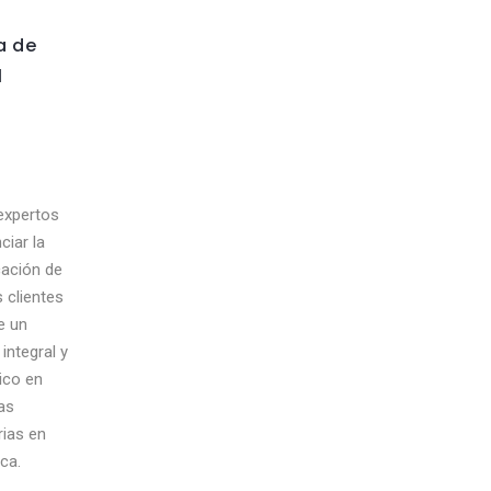
a de
l
xpertos
ciar la
ación de
 clientes
e un
integral y
ico en
as
rias en
ca.