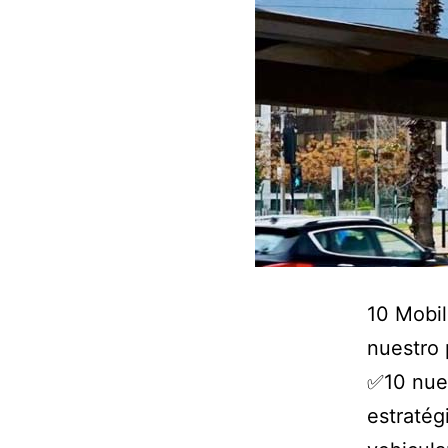
10 Mobil
nuestro 
✅
10 nue
estratég