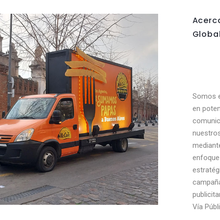
Acerc
Globa
Somos e
en poten
comunic
nuestros
mediant
enfoque 
estratég
campañ
publicita
Vía Públi