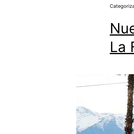
Categori
Nue
La 