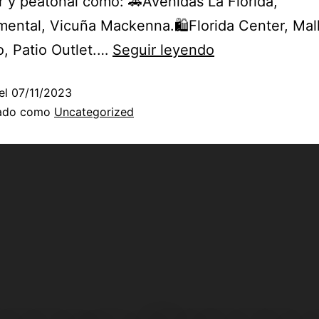
r y peatonal como:
🚗
Avenidas La Florida,
mental, Vicuña Mackenna.
🛍️
Florida Center, Mal
, Patio Outlet.…
Seguir leyendo
el
07/11/2023
zado como
Uncategorized