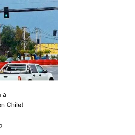
 a
en Chile!
o