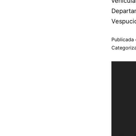
vehicula
Departa
Vespucio
Publicada 
Categori